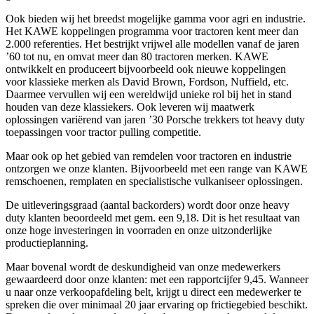
Ook bieden wij het breedst mogelijke gamma voor agri en industrie.
Het KAWE koppelingen programma voor tractoren kent meer dan
2.000 referenties. Het bestrijkt vrijwel alle modellen vanaf de jaren
’60 tot nu, en omvat meer dan 80 tractoren merken. KAWE
ontwikkelt en produceert bijvoorbeeld ook nieuwe koppelingen
voor klassieke merken als David Brown, Fordson, Nuffield, etc.
Daarmee vervullen wij een wereldwijd unieke rol bij het in stand
houden van deze klassiekers. Ook leveren wij maatwerk
oplossingen variërend van jaren ’30 Porsche trekkers tot heavy duty
toepassingen voor tractor pulling competitie.
Maar ook op het gebied van remdelen voor tractoren en industrie
ontzorgen we onze klanten. Bijvoorbeeld met een range van KAWE
remschoenen, remplaten en specialistische vulkaniseer oplossingen.
De uitleveringsgraad (aantal backorders) wordt door onze heavy
duty klanten beoordeeld met gem. een 9,18. Dit is het resultaat van
onze hoge investeringen in voorraden en onze uitzonderlijke
productieplanning.
Maar bovenal wordt de deskundigheid van onze medewerkers
gewaardeerd door onze klanten: met een rapportcijfer 9,45. Wanneer
u naar onze verkoopafdeling belt, krijgt u direct een medewerker te
spreken die over minimaal 20 jaar ervaring op frictiegebied beschikt.