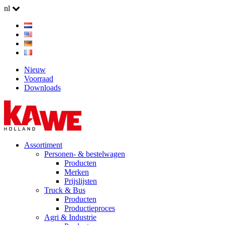
nl
Nieuw
Voorraad
Downloads
Assortiment
Personen- & bestelwagen
Producten
Merken
Prijslijsten
Truck & Bus
Producten
Productieproces
Agri & Industrie